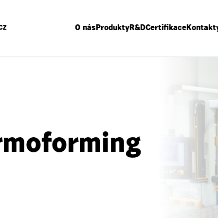
O nás
Produkty
R&D
Certifikace
Kontakt
CZ
rmoforming