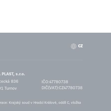
CZ
PLAST, s.r.o.
tecká 836
IČO:47780738
DIČ(VAT):CZ47780738
01 Turnov
race: Krajský soud v Hradci Králové, oddíl C, vložka