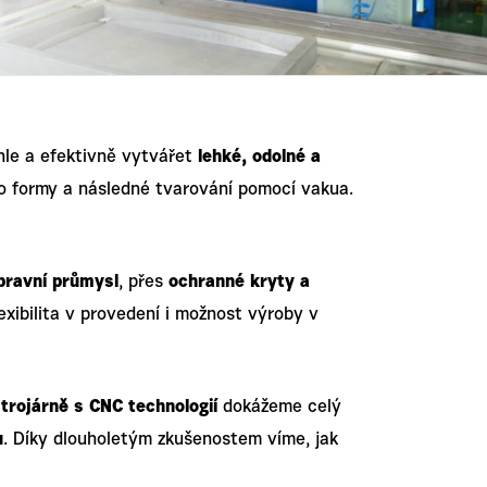
hle a efektivně vytvářet
lehké, odolné a
 do formy a následné tvarování pomocí vakua.
pravní průmysl
, přes
ochranné kryty a
lexibilita v provedení i možnost výroby v
rojárně s CNC technologií
dokážeme celý
u
. Díky dlouholetým zkušenostem víme, jak