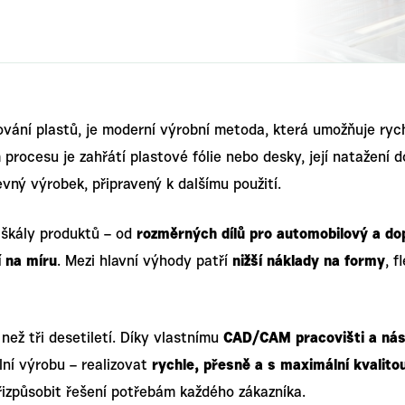
vání plastů, je moderní výrobní metoda, která umožňuje ryc
 procesu je zahřátí plastové fólie nebo desky, její natažení
vný výrobek, připravený k dalšímu použití.
é škály produktů – od
rozměrných dílů pro automobilový a do
í na míru
. Mezi hlavní výhody patří
nižší náklady na formy
, f
ž tři desetiletí. Díky vlastnímu
CAD/CAM pracovišti a nást
lní výrobu – realizovat
rychle, přesně a s maximální kvalito
řizpůsobit řešení potřebám každého zákazníka.