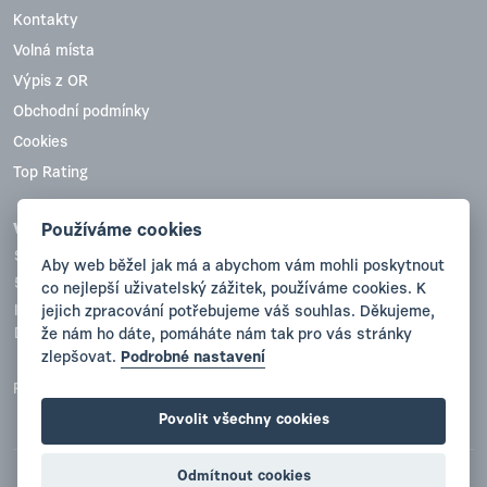
Kontakty
Volná místa
Výpis z OR
Obchodní podmínky
Cookies
Top Rating
Používáme cookies
VYVA PLAST, s.r.o.
Sobotecká 836
Aby web běžel jak má a abychom vám mohli poskytnout
511 01 Turnov
co nejlepší uživatelský zážitek, používáme cookies. K
jejich zpracování potřebujeme váš souhlas. Děkujeme,
IČO:47780738
že nám ho dáte, pomáháte nám tak pro vás stránky
DIČ(VAT):CZ47780738
zlepšovat.
Podrobné nastavení
Registrace: Krajský soud v Hradci Králové, oddíl C, vložka 12057
Povolit všechny cookies
Odmítnout cookies