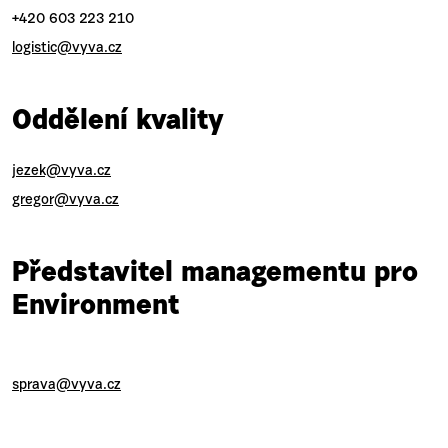
+420 603 223 210
logistic@vyva.cz
Oddělení kvality
jezek@vyva.cz
gregor@vyva.cz
Představitel managementu pro
Environment
sprava@vyva.cz