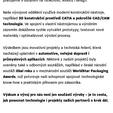
pracujeme s důrazem na funkčnost, kvalitu i design.
Naše vývojové oddělení využívá moderní konstrukční nástroje,
například
3D konstrukční prostředí CATIA a pokročilé CAD/CAM
technologie
. Ve spojení s vlastní nástrojárnou a výrobním
zázemím dokážeme rychle vytvářet prototypy, testovat nové
materiály i optimalizovat výrobní procesy.
Výsledkem jsou inovativní projekty a technická řešení, která
nacházejí uplatnění v
automotive, veřejné dopravě i
průmyslových aplikacích
. Některé z našich projektů byly
oceněny také v odborných soutěžích, například v české národní
soutěži
Obal roku
a v mezinárodní soutěži
WorldStar Packaging
Awards
, což potvrzuje naši schopnost spojovat technologické
know-how s praktickým přínosem pro zákazníka.
Výzkum a vývoj pro nás není jen součástí výroby – je to cesta,
jak posouvat technologie i projekty našich partnerů o krok dál.