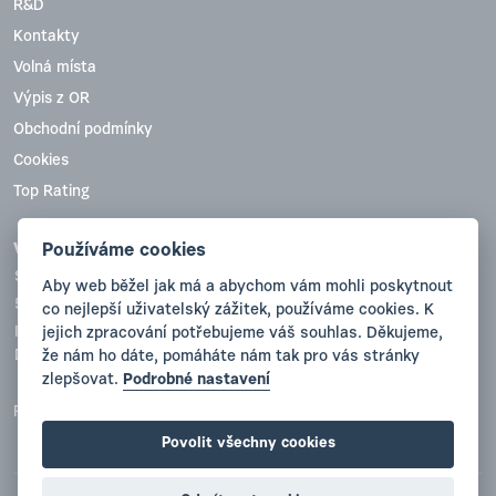
R&D
Kontakty
Volná místa
Výpis z OR
Obchodní podmínky
Cookies
Top Rating
Používáme cookies
VYVA PLAST, s.r.o.
Sobotecká 836
Aby web běžel jak má a abychom vám mohli poskytnout
511 01 Turnov
co nejlepší uživatelský zážitek, používáme cookies. K
jejich zpracování potřebujeme váš souhlas. Děkujeme,
IČO:47780738
že nám ho dáte, pomáháte nám tak pro vás stránky
DIČ(VAT):CZ47780738
zlepšovat.
Podrobné nastavení
Registrace: Krajský soud v Hradci Králové, oddíl C, vložka 12057
Povolit všechny cookies