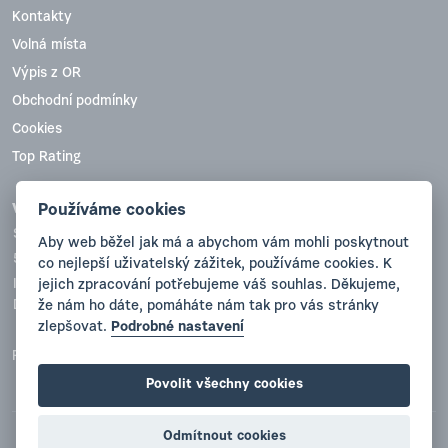
Kontakty
Volná místa
Výpis z OR
Obchodní podmínky
Cookies
Top Rating
Používáme cookies
VYVA PLAST, s.r.o.
Sobotecká 836
Aby web běžel jak má a abychom vám mohli poskytnout
511 01 Turnov
co nejlepší uživatelský zážitek, používáme cookies. K
jejich zpracování potřebujeme váš souhlas. Děkujeme,
IČO:47780738
že nám ho dáte, pomáháte nám tak pro vás stránky
DIČ(VAT):CZ47780738
zlepšovat.
Podrobné nastavení
Registrace: Krajský soud v Hradci Králové, oddíl C, vložka 12057
Povolit všechny cookies
Odmítnout cookies