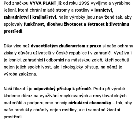
Pod značkou
VYVA PLANT
již od roku 1992 vyvíjíme a vyrábíme
řešení, která chrání mladé stromy a rostliny v
lesnictví,
zahradnictví i krajinářství
. Naše výrobky jsou navržené tak, aby
spojovaly
funkčnost, dlouhou životnost a šetrnost k životnímu
prostředí
.
Díky více než
dvacetiletým zkušenostem z praxe
si naše ochrany
získaly důvěru uživatelů v České republice i v zahraničí. Využívají
je lesníci, zahradníci i odborníci na městskou zeleň, kteří oceňují
nejen jejich spolehlivost, ale i ekologický přístup, na němž je
výroba založena.
Naší filozofií je
odpovědný přístup k přírodě
. Proto při výrobě
klademe důraz na využívání recyklovaných a recyklovatelných
materiálů a podporujeme princip
cirkulární ekonomiky
– tak, aby
naše produkty chránily nejen rostliny, ale i samotné životní
prostředí.