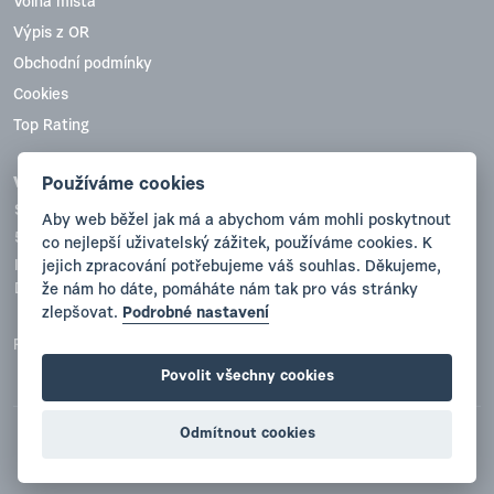
Volná místa
Výpis z OR
Obchodní podmínky
Cookies
Top Rating
Používáme cookies
VYVA PLAST, s.r.o.
Sobotecká 836
Aby web běžel jak má a abychom vám mohli poskytnout
511 01 Turnov
co nejlepší uživatelský zážitek, používáme cookies. K
jejich zpracování potřebujeme váš souhlas. Děkujeme,
IČO:47780738
že nám ho dáte, pomáháte nám tak pro vás stránky
DIČ(VAT):CZ47780738
zlepšovat.
Podrobné nastavení
Registrace: Krajský soud v Hradci Králové, oddíl C, vložka 12057
Povolit všechny cookies
Odmítnout cookies