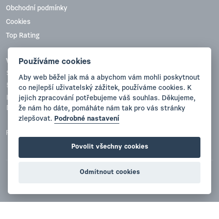
Obchodní podmínky
Cookies
Top Rating
Používáme cookies
VYVA PLAST, s.r.o.
Sobotecká 836
Aby web běžel jak má a abychom vám mohli poskytnout
511 01 Turnov
co nejlepší uživatelský zážitek, používáme cookies. K
jejich zpracování potřebujeme váš souhlas. Děkujeme,
IČO:47780738
že nám ho dáte, pomáháte nám tak pro vás stránky
DIČ(VAT):CZ47780738
zlepšovat.
Podrobné nastavení
Registrace: Krajský soud v Hradci Králové, oddíl C, vložka 12057
Povolit všechny cookies
Odmítnout cookies