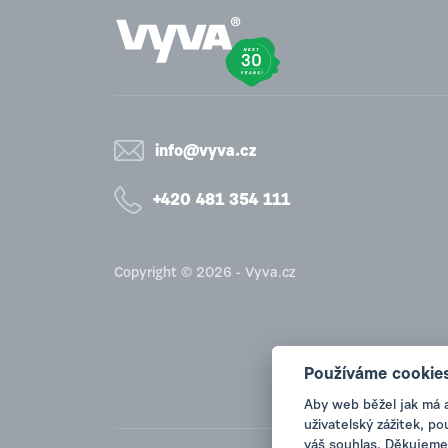
info@vyva.cz
+420 481 354 111
Copyright © 2026 - Vyva.cz
Používáme cookie
Aby web běžel jak má 
uživatelský zážitek, p
váš souhlas. Děkujeme