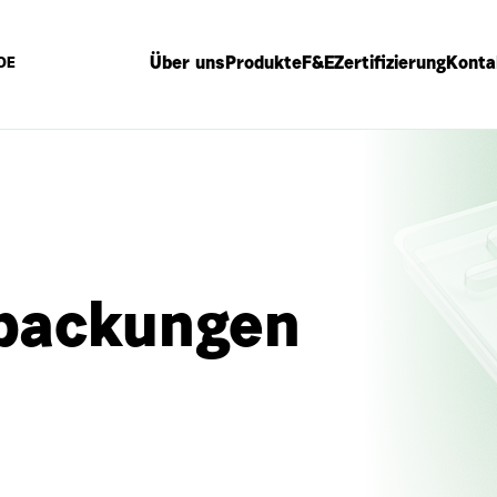
Über uns
Produkte
F&E
Zertifizierung
Konta
DE
packungen