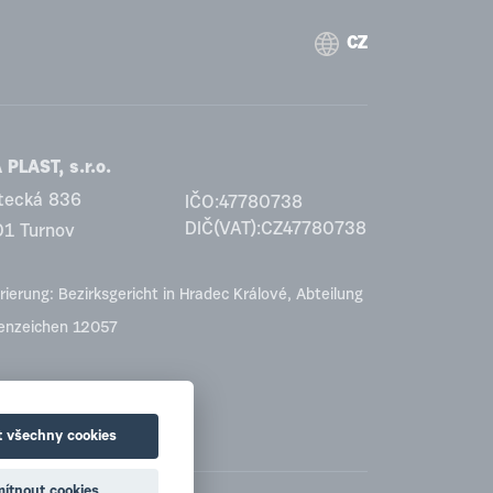
CZ
PLAST, s.r.o.
tecká 836
IČO:47780738
DIČ(VAT):CZ47780738
01 Turnov
rierung: Bezirksgericht in Hradec Králové, Abteilung
tenzeichen 12057
t všechny cookies
ítnout cookies