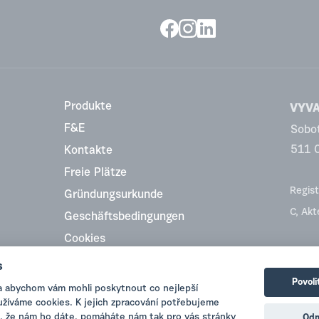
Produkte
VYVA 
F&E
Sobo
511 
Kontakte
Freie Plätze
Regist
Gründungsurkunde
C, Ak
Geschäftsbedingungen
Cookies
Top Rating
s
Povoli
a abychom vám mohli poskytnout co nejlepší
oužíváme cookies. K jejich zpracování potřebujeme
, že nám ho dáte, pomáháte nám tak pro vás stránky
Odm