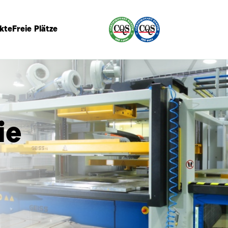
kte
Freie Plätze
ie