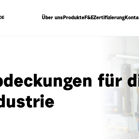
Über uns
Produkte
F&E
Zertifizierung
Konta
DE
bdeckungen für d
dustrie