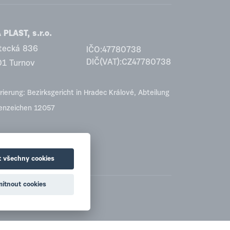
PLAST, s.r.o.
tecká 836
IČO:47780738
DIČ(VAT):CZ47780738
01 Turnov
rierung: Bezirksgericht in Hradec Králové, Abteilung
tenzeichen 12057
t všechny cookies
ítnout cookies