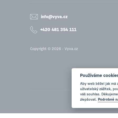
info@vyva.cz
+420 481 354 111
Copyright © 2026 - Vyva.cz
Používáme cookie
Aby web běžel jak má 
uživatelský zážitek, p
váš souhlas. Děkujeme
zlepšovat.
Podrobné n