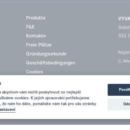
Produkte
VYVA 
F&E
Sobo
511 
Kontakte
Freie Plätze
Regist
Gründungsurkunde
C, Ak
Geschäftsbedingungen
Cookies
Top Rating
s
Povoli
a abychom vám mohli poskytnout co nejlepší
oužíváme cookies. K jejich zpracování potřebujeme
, že nám ho dáte, pomáháte nám tak pro vás stránky
Odm
astavení