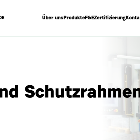
Über uns
Produkte
F&E
Zertifizierung
Konta
DE
und Schutzrahme