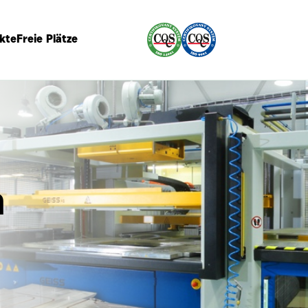
kte
Freie Plätze
n