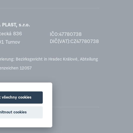
PLAST, s.r.o.
tecká 836
IČO:47780738
DIČ(VAT):CZ47780738
01 Turnov
rierung: Bezirksgericht in Hradec Králové, Abteilung
tenzeichen 12057
t všechny cookies
ítnout cookies