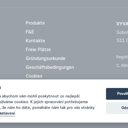
Produkte
VYVA 
F&E
Sobo
511 
Kontakte
Freie Plätze
Regist
Gründungsurkunde
C, Ak
Geschäftsbedingungen
Cookies
Top Rating
s
Povoli
a abychom vám mohli poskytnout co nejlepší
oužíváme cookies. K jejich zpracování potřebujeme
, že nám ho dáte, pomáháte nám tak pro vás stránky
Odm
astavení