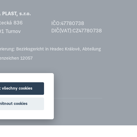
PLAST, s.r.o.
tecká 836
IČO:47780738
DIČ(VAT):CZ47780738
01 Turnov
rierung: Bezirksgericht in Hradec Králové, Abteilung
tenzeichen 12057
t všechny cookies
ítnout cookies