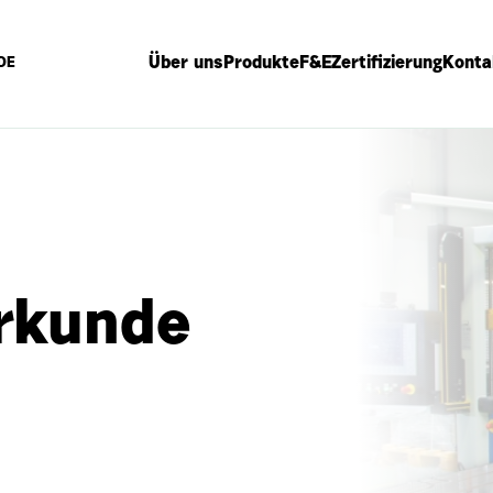
Über uns
Produkte
F&E
Zertifizierung
Konta
DE
rkunde