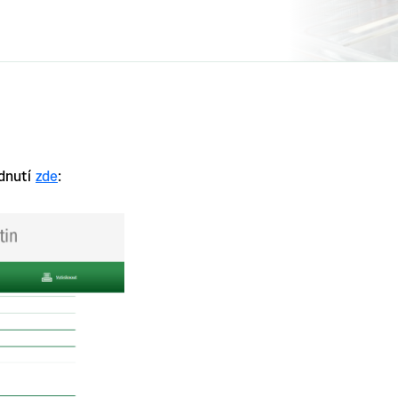
édnutí
zde
: