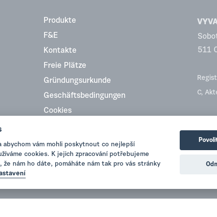
Produkte
VYVA 
F&E
Sobo
511 
Kontakte
Freie Plätze
Regist
Gründungsurkunde
C, Ak
Geschäftsbedingungen
Cookies
Top Rating
s
Povoli
a abychom vám mohli poskytnout co nejlepší
oužíváme cookies. K jejich zpracování potřebujeme
, že nám ho dáte, pomáháte nám tak pro vás stránky
Odm
astavení