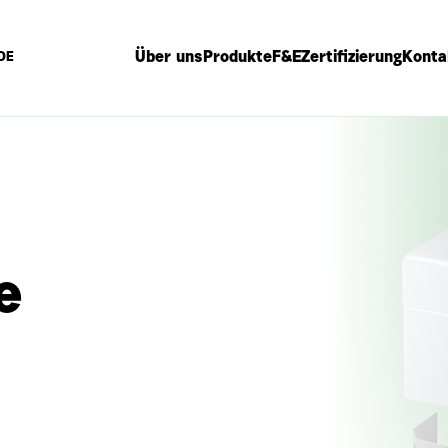
Über uns
Produkte
F&E
Zertifizierung
Konta
DE
e