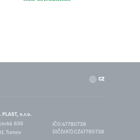
CZ
PLAST, s.r.o.
tecká 836
IČO:47780738
DIČ(VAT):CZ47780738
01 Turnov